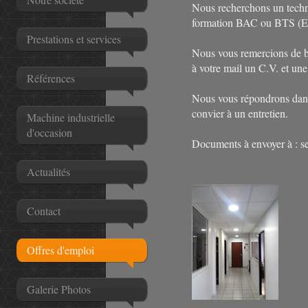
Nous recherchons un techn
formation BAC ou BTS (El
Prestations et services
Nous vous remercions de bi
à votre mail un C.V. et une
Références
Nous vous répondrons dans 
convier à un entretien.
Machine industrielle
d'occasion
Documents à envoyer à : s
Actualités
Contact
Offres d'emploi
Galerie Photos